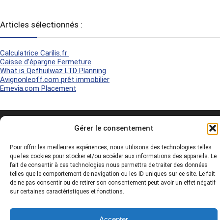
Articles sélectionnés :
Calculatrice Carilis.fr
Caisse d’épargne Fermeture
What is Qefhuilwaz LTD Planning
Avignonleoff.com prêt immobilier
Emevia.com Placement
2026 Rachats de Crédits - Tous droits réservés -
Mentions légales
-
Gérer le consentement
Politique de Cookies
-
Plan du site
-
Pour offrir les meilleures expériences, nous utilisons des technologies telles
que les cookies pour stocker et/ou accéder aux informations des appareils. Le
fait de consentir à ces technologies nous permettra de traiter des données
telles que le comportement de navigation ou les ID uniques sur ce site. Le fait
de ne pas consentir ou de retirer son consentement peut avoir un effet négatif
sur certaines caractéristiques et fonctions.
Accepter